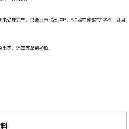
受理完毕，只会显示“受理中”、“护照在使馆”等字样，并且
否出签，还需等拿到护照。
材料