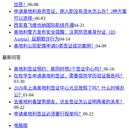
出签！
06-08
申请奥地利商务签证，刚入职没有流水怎么办？2种方案
可以选择~
06-03
西安直飞维也纳国际航线开通
04-21
奥地利警方发布安全提醒：注意防范奥身份证（ID
Austria）延期欺诈行为
04-14
奥地利公民配偶申请D类签证成功案例！
04-09
最新问答
奥地利签证预约：能同时预2个签证中心吗？
06-16
在校学生申请奥地利签证，需要提供学历验证报告吗？
03-30
2026年上海奥地利签证中心元旦放假了吗？什么时候办
公？
01-04
去奥地利看望男朋友，访友签证怎么证明两者的关系？
09-22
申请奥地利签证必须要行程单吗？
09-22
电脑版