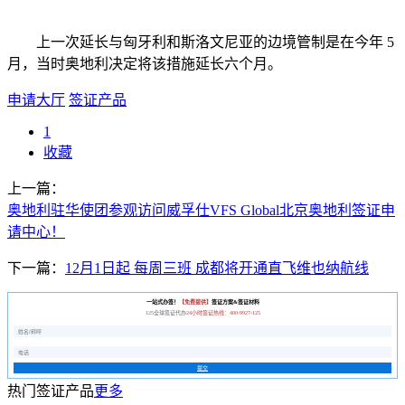
上一次延长与匈牙利和斯洛文尼亚的边境管制是在今年 5
月，当时奥地利决定将该措施延长六个月。
申请大厅
签证产品
1
收藏
上一篇：
奥地利驻华使团参观访问威孚仕VFS Global北京奥地利签证申
请中心！
下一篇：
12月1日起 每周三班 成都将开通直飞维也纳航线
一站式办签！
【免费提供】
签证方案&签证材料
125全球签证代办
24小时签证热线：400-9927-125
提交
热门签证产品
更多