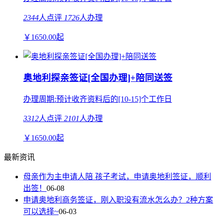
2344
人点评
1726
人办理
￥
1650.00
起
奥地利探亲签证[全国办理]+陪同送签
办理周期:预计收齐资料后的[10-15]个工作日
3312
人点评
2101
人办理
￥
1650.00
起
最新资讯
母亲作为主申请人陪 孩子考试，申请奥地利签证，顺利
出签！
06-08
申请奥地利商务签证，刚入职没有流水怎么办？2种方案
可以选择~
06-03